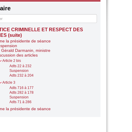
ire
TICE CRIMINELLE ET RESPECT DES
ES (suite)
e la présidente de séance
spension
 Gérald Darmanin, ministre
scussion des articles
Article 2 bis
Adts 22 à 232
Suspension
Adts 232 à 204
Article 3
Adts 716 à 177
Adts 282 à 178
Suspension
Adts 71 à 286
e la présidente de séance