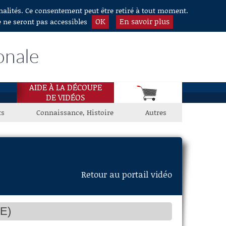
nnalités. Ce consentement peut être retiré à tout moment.
OK
En savoir plus
e ne seront pas accessibles
onale
AIDE À LA DÉCOUPE
DE VIDÉOS
ts
Connaissance, Histoire
Autres
Retour au portail vidéo
E)