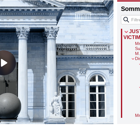
Somma
JUS
VICTIM
Mm
Su
M.
Di
Mm