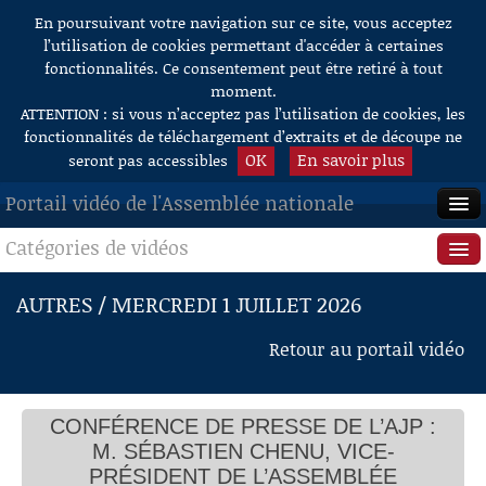
En poursuivant votre navigation sur ce site, vous acceptez
Aller au contenu
l’utilisation de cookies permettant d'accéder à certaines
fonctionnalités. Ce consentement peut être retiré à tout
moment.
ATTENTION : si vous n’acceptez pas l’utilisation de cookies, les
fonctionnalités de téléchargement d’extraits et de découpe ne
OK
En savoir plus
seront pas accessibles
Portail vidéo de l'Assemblée nationale
Catégories de vidéos
ACCUEIL
EN DIRECT
Séance publique
AUTRES / MERCREDI 1 JUILLET 2026
À LA DEMANDE
Questions au Gouvernement
Retour au portail vidéo
RECHERCHE
Commissions
AIDE À LA DÉCOUPE
CONFÉRENCE DE PRESSE DE L’AJP :
Présidence
DE VIDÉOS
M. SÉBASTIEN CHENU, VICE-
Évènements
PRÉSIDENT DE L’ASSEMBLÉE