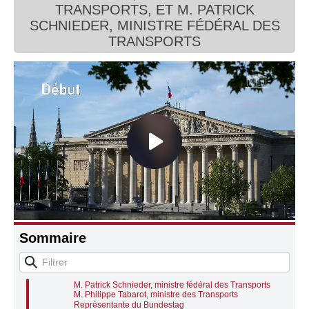
TRANSPORTS, ET M. PATRICK
Connaissance, Histoire
SCHNIEDER, MINISTRE FÉDÉRAL DES
Audition conjointe de M. Philippe Tabarot,
TRANSPORTS
ministre des Transports, et de M. Patrick
Autres
Schnieder, ministre fédéral des Transports,
notamment sur les liaisons ferroviaires franco-
allemandes (longue distance et régionales), la
décarbonation des transports et la mobilité
transfrontalière
Mme Brigitte Klinkert, coprésidente du bureau de
l’Assemblée parlementaire franco-allemande
M. Yannick Bury, membre du bureau de l’Assemblée
parlementaire franco-allemande
Mme Brigitte Klinkert, coprésidente du bureau de
l’Assemblée parlementaire franco-allemande
M. Yannick Bury, membre du bureau de l’Assemblée
parlementaire franco-allemande
M. Patrick Schnieder, ministre fédéral des Transports
M. Philippe Tabarot, ministre des Transports
Questions des représentants des groupes
Sommaire
Représentante du Bundestag
M. Patrick Schnieder, ministre fédéral des Transports
M. Philippe Tabarot, ministre des Transports
Représentant du Bundestag
M. Patrick Schnieder, ministre fédéral des Transports
M. Philippe Tabarot, ministre des Transports
Représentante du Bundestag