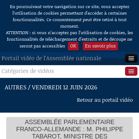
En poursuivant votre navigation sur ce site, vous acceptez
Aller au contenu
l’utilisation de cookies permettant d'accéder à certaines
fonctionnalités. Ce consentement peut être retiré à tout
moment.
ATTENTION : si vous n’acceptez pas l’utilisation de cookies, les
fonctionnalités de téléchargement d’extraits et de découpe ne
OK
En savoir plus
seront pas accessibles
Portail vidéo de l'Assemblée nationale
Catégories de vidéos
ACCUEIL
EN DIRECT
Séance publique
AUTRES / VENDREDI 12 JUIN 2026
À LA DEMANDE
Questions au Gouvernement
Retour au portail vidéo
RECHERCHE
Commissions
AIDE À LA DÉCOUPE
ASSEMBLÉE PARLEMENTAIRE
Présidence
DE VIDÉOS
FRANCO-ALLEMANDE : M. PHILIPPE
Évènements
TABAROT, MINISTRE DES