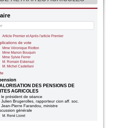
M. Jean-Luc Bourgeaux
M. Nicolas Thierry
Mme Sabine Thillaye
ire
Mme Anne-Cécile Violland
M. Michel Castellani
M. Marcellin Nadeau
scussion des articles
Article Premier et Après l'article Premier
plications de vote
Mme Véronique Riotton
Mme Manon Bouquin
Mme Sylvie Ferrer
M. Romain Eskenazi
M. Michel Castellani
te
pension
ALORISATION DES PENSIONS DE
ITES AGRICOLES
 le président de séance
 Julien Brugerolles, rapporteur cion aff. soc.
 Jean-Pierre Farandou, ministre
scussion générale
M. René Lioret
Mme Nicole Le Peih
M. Laurent Alexandre