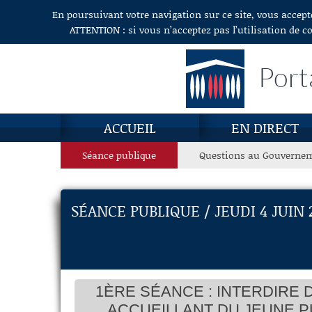
En poursuivant votre navigation sur ce site, vous accept
Aller au contenu
ATTENTION : si vous n’acceptez pas l’utilisation de c
Port
ACCUEIL
EN DIRECT
Séance publique
Questions au Gouverne
SÉANCE PUBLIQUE / JEUDI 4 JUIN 
1ÈRE SÉANCE : INTERDIRE 
ACCUEILLANT DU JEUNE P