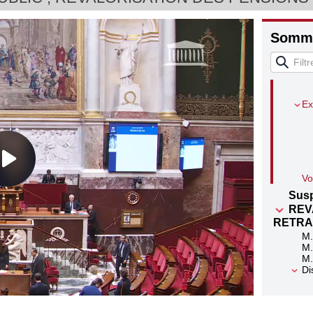
Somma
Di
Ex
Vo
Sus
REV
RETRA
M.
M.
M.
Di