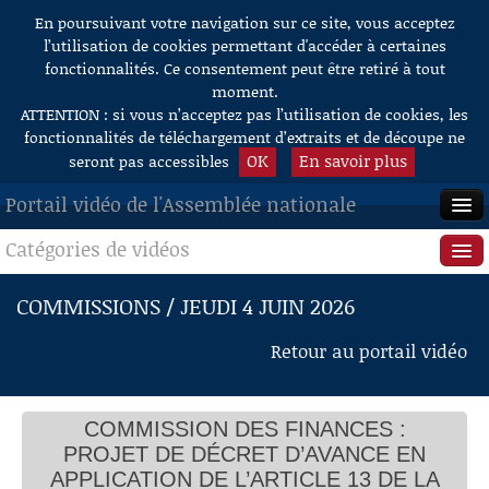
En poursuivant votre navigation sur ce site, vous acceptez
Aller au contenu
l’utilisation de cookies permettant d'accéder à certaines
fonctionnalités. Ce consentement peut être retiré à tout
moment.
ATTENTION : si vous n’acceptez pas l’utilisation de cookies, les
fonctionnalités de téléchargement d’extraits et de découpe ne
OK
En savoir plus
seront pas accessibles
Portail vidéo de l'Assemblée nationale
Catégories de vidéos
ACCUEIL
EN DIRECT
Séance publique
COMMISSIONS / JEUDI 4 JUIN 2026
À LA DEMANDE
Questions au Gouvernement
Retour au portail vidéo
RECHERCHE
Commissions
AIDE À LA DÉCOUPE
COMMISSION DES FINANCES :
Présidence
DE VIDÉOS
PROJET DE DÉCRET D’AVANCE EN
Évènements
APPLICATION DE L’ARTICLE 13 DE LA