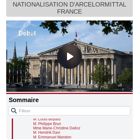
NATIONALISATION D’ARCELORMITTAL
Connaissance, Histoire
FRANCE
Autres
Examen pour avis du projet de loi d’approbation
des comptes de la sécurité sociale pour l’année
2025 (n° 2843)
M. Éric Coquerel, président
M. Nicolas Tryzna, rapporteur
M. Éric Coquerel, président
M. Philippe Juvin, rapporteur général
M. Nicolas Tryzna, rapporteur
Sommaire
M. Philippe Juvin, rapporteur général
Questions des représentants des groupes
M. Philippe Lottiaux
M. Marc Ferracci
M. Louis Boyard
M. Philippe Brun
Mme Marie-Christine Dalloz
M. Hendrik Davi
M. Emmanuel Mandon