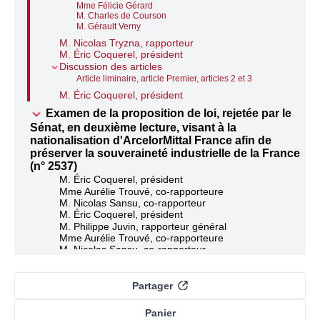
Mme Félicie Gérard
M. Charles de Courson
M. Gérault Verny
M. Nicolas Tryzna, rapporteur
M. Éric Coquerel, président
Discussion des articles
Article liminaire, article Premier, articles 2 et 3
M. Éric Coquerel, président
Examen de la proposition de loi, rejetée par le
Sénat, en deuxième lecture, visant à la
nationalisation d'ArcelorMittal France afin de
préserver la souveraineté industrielle de la France
(n° 2537)
M. Éric Coquerel, président
Mme Aurélie Trouvé, co-rapporteure
M. Nicolas Sansu, co-rapporteur
M. Éric Coquerel, président
M. Philippe Juvin, rapporteur général
Mme Aurélie Trouvé, co-rapporteure
M. Nicolas Sansu, co-rapporteur
Questions des représentants des groupes
M. Frédéric Weber
Mme Marie Lebec
Partager
M. Aurélien Le Coq
M. Philippe Brun
Panier
M. Nicolas Ray