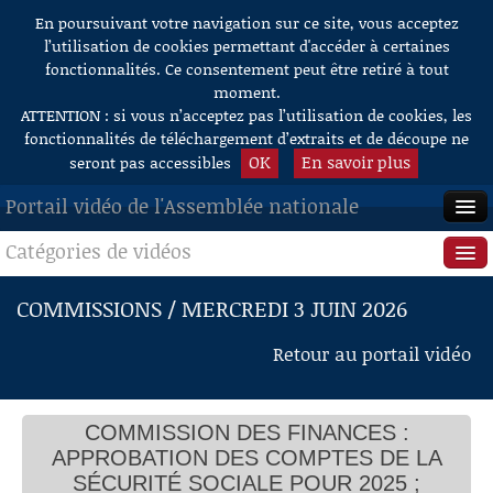
En poursuivant votre navigation sur ce site, vous acceptez
Aller au contenu
l’utilisation de cookies permettant d'accéder à certaines
fonctionnalités. Ce consentement peut être retiré à tout
moment.
ATTENTION : si vous n’acceptez pas l’utilisation de cookies, les
fonctionnalités de téléchargement d’extraits et de découpe ne
OK
En savoir plus
seront pas accessibles
Portail vidéo de l'Assemblée nationale
Catégories de vidéos
ACCUEIL
EN DIRECT
Séance publique
COMMISSIONS / MERCREDI 3 JUIN 2026
À LA DEMANDE
Questions au Gouvernement
Retour au portail vidéo
RECHERCHE
Commissions
AIDE À LA DÉCOUPE
COMMISSION DES FINANCES :
Présidence
DE VIDÉOS
APPROBATION DES COMPTES DE LA
Évènements
SÉCURITÉ SOCIALE POUR 2025 ;