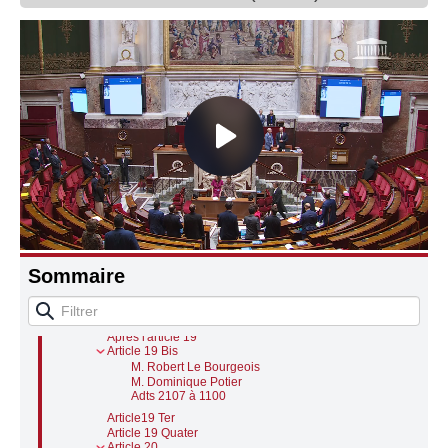
Connaissance, Histoire
Autres
URGENCE POUR LA PROTECTION ET LA
SOUVERAINETÉ AGRICOLES (suite)
M. le président de séance
Sommaire
Discussion des articles (suite)
Article19 (suite)
Adts 1691 à 1250
Après l'article 19
Article 19 Bis
M. Robert Le Bourgeois
M. Dominique Potier
Adts 2107 à 1100
Article19 Ter
Article 19 Quater
Article 20