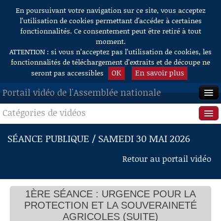
En poursuivant votre navigation sur ce site, vous acceptez
Aller au contenu
l’utilisation de cookies permettant d'accéder à certaines
fonctionnalités. Ce consentement peut être retiré à tout
moment.
ATTENTION : si vous n’acceptez pas l’utilisation de cookies, les
fonctionnalités de téléchargement d’extraits et de découpe ne
OK
En savoir plus
seront pas accessibles
Portail vidéo de l'Assemblée nationale
Catégories de vidéos
ACCUEIL
EN DIRECT
Séance publique
SÉANCE PUBLIQUE / SAMEDI 30 MAI 2026
À LA DEMANDE
Questions au Gouvernement
Retour au portail vidéo
RECHERCHE
Commissions
AIDE À LA DÉCOUPE
1ÈRE SÉANCE : URGENCE POUR LA
Présidence
DE VIDÉOS
PROTECTION ET LA SOUVERAINETÉ
Évènements
AGRICOLES (SUITE)