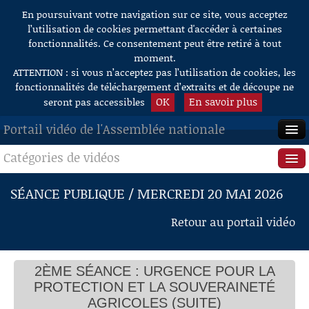
En poursuivant votre navigation sur ce site, vous acceptez
Aller au contenu
l’utilisation de cookies permettant d'accéder à certaines
fonctionnalités. Ce consentement peut être retiré à tout
moment.
ATTENTION : si vous n’acceptez pas l’utilisation de cookies, les
fonctionnalités de téléchargement d’extraits et de découpe ne
OK
En savoir plus
seront pas accessibles
Portail vidéo de l'Assemblée nationale
Catégories de vidéos
ACCUEIL
EN DIRECT
Séance publique
SÉANCE PUBLIQUE / MERCREDI 20 MAI 2026
À LA DEMANDE
Questions au Gouvernement
Retour au portail vidéo
RECHERCHE
Commissions
AIDE À LA DÉCOUPE
2ÈME SÉANCE : URGENCE POUR LA
Présidence
DE VIDÉOS
PROTECTION ET LA SOUVERAINETÉ
Évènements
AGRICOLES (SUITE)