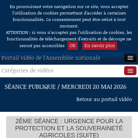
En poursuivant votre navigation sur ce site, vous acceptez
Aller au contenu
l’utilisation de cookies permettant d'accéder à certaines
fonctionnalités. Ce consentement peut être retiré à tout
moment.
ATTENTION : si vous n’acceptez pas l’utilisation de cookies, les
fonctionnalités de téléchargement d’extraits et de découpe ne
OK
En savoir plus
seront pas accessibles
Portail vidéo de l'Assemblée nationale
Catégories de vidéos
ACCUEIL
EN DIRECT
Séance publique
SÉANCE PUBLIQUE / MERCREDI 20 MAI 2026
À LA DEMANDE
Questions au Gouvernement
Retour au portail vidéo
RECHERCHE
Commissions
AIDE À LA DÉCOUPE
2ÈME SÉANCE : URGENCE POUR LA
Présidence
DE VIDÉOS
PROTECTION ET LA SOUVERAINETÉ
Évènements
AGRICOLES (SUITE)