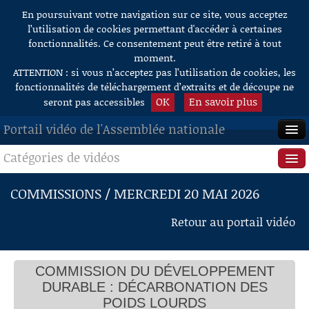
En poursuivant votre navigation sur ce site, vous acceptez
Aller au contenu
l’utilisation de cookies permettant d'accéder à certaines
fonctionnalités. Ce consentement peut être retiré à tout
moment.
ATTENTION : si vous n’acceptez pas l’utilisation de cookies, les
fonctionnalités de téléchargement d’extraits et de découpe ne
OK
En savoir plus
seront pas accessibles
Portail vidéo de l'Assemblée nationale
Catégories de vidéos
ACCUEIL
EN DIRECT
Séance publique
COMMISSIONS / MERCREDI 20 MAI 2026
À LA DEMANDE
Questions au Gouvernement
Retour au portail vidéo
RECHERCHE
Commissions
AIDE À LA DÉCOUPE
COMMISSION DU DÉVELOPPEMENT
Présidence
DE VIDÉOS
DURABLE : DÉCARBONATION DES
Évènements
POIDS LOURDS