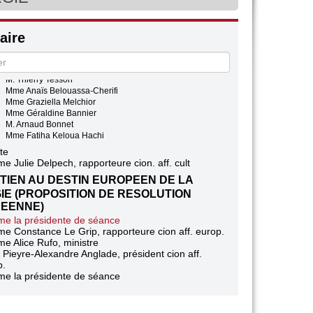
M. Romain Baubry
Discussion des amendements
Articles 3 à 3 Bis
ire
Suspension
Articles 3 Bis B à 3 Nonies
plications de vote
M. Thierry Tesson
Mme Anaïs Belouassa-Cherifi
Mme Graziella Melchior
Mme Géraldine Bannier
M. Arnaud Bonnet
Mme Fatiha Keloua Hachi
te
e Julie Delpech, rapporteure cion. aff. cult
TIEN AU DESTIN EUROPEEN DE LA
IE (PROPOSITION DE RESOLUTION
EENNE)
e la présidente de séance
e Constance Le Grip, rapporteure cion aff. europ.
e Alice Rufo, ministre
 Pieyre-Alexandre Anglade, président cion aff.
p.
e la présidente de séance