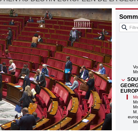
Somma
Ex
Vo
Mm
SOU
GEORG
EUROP
Mm
Mm
Mm
M.
euro
Mm