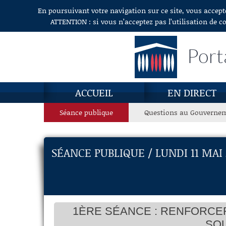
En poursuivant votre navigation sur ce site, vous accept
Aller au contenu
ATTENTION : si vous n’acceptez pas l’utilisation de c
Port
ACCUEIL
EN DIRECT
Séance publique
Questions au Gouverne
SÉANCE PUBLIQUE / LUNDI 11 MAI
1ÈRE SÉANCE : RENFORCER
SOU