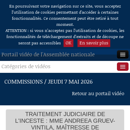
En poursuivant votre navigation sur ce site, vous acceptez
Aller au contenu
l’utilisation de cookies permettant d'accéder à certaines
fonctionnalités. Ce consentement peut être retiré à tout
moment.
ATTENTION : si vous n’acceptez pas l’utilisation de cookies, les
fonctionnalités de téléchargement d’extraits et de découpe ne
OK
En savoir plus
seront pas accessibles
Portail vidéo de l'Assemblée nationale
Catégories de vidéos
ACCUEIL
EN DIRECT
Séance publique
COMMISSIONS / JEUDI 7 MAI 2026
À LA DEMANDE
Questions au Gouvernement
Retour au portail vidéo
RECHERCHE
Commissions
AIDE À LA DÉCOUPE
TRAITEMENT JUDICIAIRE DE
Présidence
DE VIDÉOS
L'INCESTE : MME ANDREEA GRUEV-
Évènements
VINTILA, MAÎTRESSE DE