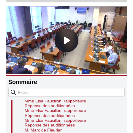
Audition de représentantes des associations :
Refugee Women’s Centre : Mme Marie Fillatre et
Connaissance, Histoire
Mme Louise Borel, et Project Play : Mme Violette
Vancoillie et Mme Kate O’Neill
Autres
M. Sébastien Huyghe, président
Mme Louise Borel, Refugee Women’s Centre
Mme Giulia Galati, Refugee Women’s Centre
Mme Louise Borel, Refugee Women’s Centre
Mme Marie Fillatre, Refugee Women’s Centre
Mme Louise Borel, Refugee Women’s Centre
Mme Marie Fillatre, Refugee Women’s Centre
Mme Louise Borel, Refugee Women’s Centre
Mme Marie Fillatre, Refugee Women’s Centre
Mme Louise Borel, Refugee Women’s Centre
Mme Violette Vancoillie, Project Play
Mme Kate O’Neill, Project Play
Sommaire
M. Sébastien Huyghe, président
Mme Louise Borel, Refugee Women’s Centre
Mme Marie Fillatre, Refugee Women’s Centre
Mme Louise Borel, Refugee Women’s Centre
Mme Elsa Faucillon, rapporteure
Réponse des auditionnées
Mme Elsa Faucillon, rapporteure
Réponse des auditionnées
Mme Elsa Faucillon, rapporteure
Réponse des auditionnées
M. Marc de Fleurian