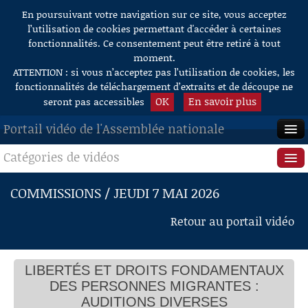
En poursuivant votre navigation sur ce site, vous acceptez
Aller au contenu
l’utilisation de cookies permettant d'accéder à certaines
fonctionnalités. Ce consentement peut être retiré à tout
moment.
ATTENTION : si vous n’acceptez pas l’utilisation de cookies, les
fonctionnalités de téléchargement d’extraits et de découpe ne
OK
En savoir plus
seront pas accessibles
Portail vidéo de l'Assemblée nationale
Catégories de vidéos
ACCUEIL
EN DIRECT
Séance publique
COMMISSIONS / JEUDI 7 MAI 2026
À LA DEMANDE
Questions au Gouvernement
Retour au portail vidéo
RECHERCHE
Commissions
AIDE À LA DÉCOUPE
LIBERTÉS ET DROITS FONDAMENTAUX
Présidence
DE VIDÉOS
DES PERSONNES MIGRANTES :
Évènements
AUDITIONS DIVERSES