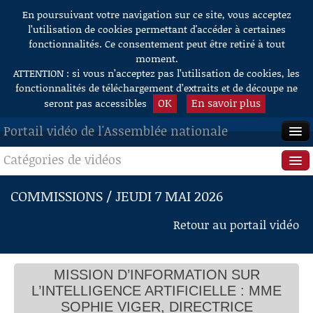
En poursuivant votre navigation sur ce site, vous acceptez
Aller au contenu
l’utilisation de cookies permettant d'accéder à certaines
fonctionnalités. Ce consentement peut être retiré à tout
moment.
ATTENTION : si vous n’acceptez pas l’utilisation de cookies, les
fonctionnalités de téléchargement d’extraits et de découpe ne
OK
En savoir plus
seront pas accessibles
Portail vidéo de l'Assemblée nationale
Catégories de vidéos
ACCUEIL
EN DIRECT
Séance publique
COMMISSIONS / JEUDI 7 MAI 2026
À LA DEMANDE
Questions au Gouvernement
Retour au portail vidéo
RECHERCHE
Commissions
AIDE À LA DÉCOUPE
MISSION D’INFORMATION SUR
Présidence
DE VIDÉOS
L’INTELLIGENCE ARTIFICIELLE : MME
Évènements
SOPHIE VIGER, DIRECTRICE