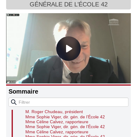
GÉNÉRALE DE L’ÉCOLE 42
Connaissance, Histoire
Autres
Sommaire
Audition de Mme Sophie Viger, directrice
générale de l’École 42
M. Roger Chudeau, président
Mme Sophie Viger, dir. gén. de l’École 42
Mme Céline Calvez, rapporteure
Mme Sophie Viger, dir. gén. de l’École 42
Mme Céline Calvez, rapporteure
Mme Sophie Viger, dir. gén. de l’École 42