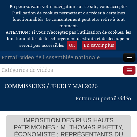
En poursuivant votre navigation sur ce site, vous acceptez
Aller au contenu
l’utilisation de cookies permettant d'accéder à certaines
fonctionnalités. Ce consentement peut être retiré à tout
moment.
ATTENTION : si vous n’acceptez pas l’utilisation de cookies, les
fonctionnalités de téléchargement d’extraits et de découpe ne
OK
En savoir plus
seront pas accessibles
Portail vidéo de l'Assemblée nationale
Catégories de vidéos
Audition de M. Thomas Piketty, économiste
ACCUEIL
M. Jean-Paul Mattei, président
M. Charles de Courson, rapporteur
EN DIRECT
Séance publique
COMMISSIONS / JEUDI 7 MAI 2026
M. Thomas Piketty, économiste
M. Charles de Courson, rapporteur
À LA DEMANDE
Questions au Gouvernement
M. Thomas Piketty, économiste
Retour au portail vidéo
M. Charles de Courson, rapporteur
M. Thomas Piketty, économiste
RECHERCHE
Commissions
M. Charles de Courson, rapporteur
M. Thomas Piketty, économiste
AIDE À LA DÉCOUPE
IMPOSITION DES PLUS HAUTS
Présidence
M. Charles de Courson, rapporteur
DE VIDÉOS
M. Thomas Piketty, économiste
PATRIMOINES : M. THOMAS PIKETTY,
M. Charles de Courson, rapporteur
Évènements
ÉCONOMISTE ; REPRÉSENTANTS DU
M. Thomas Piketty, économiste