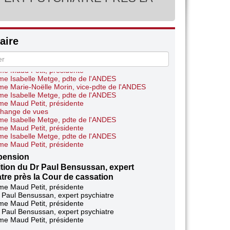
 Christian Baptiste, rapporteur
e Isabelle Metge, pdte de l'ANDES
e Béatrice Roullaud
e Mathilde Feld
ponse des auditionnées
ire
e Mathilde Feld
e Marie-Noëlle Morin, vice-pdte de l'ANDES
e Isabelle Metge, pdte de l'ANDES
e Maud Petit, présidente
e Isabelle Metge, pdte de l'ANDES
e Marie-Noëlle Morin, vice-pdte de l'ANDES
e Isabelle Metge, pdte de l'ANDES
e Maud Petit, présidente
hange de vues
e Isabelle Metge, pdte de l'ANDES
e Maud Petit, présidente
e Isabelle Metge, pdte de l'ANDES
e Maud Petit, présidente
pension
tion du Dr Paul Bensussan, expert
tre près la Cour de cassation
e Maud Petit, présidente
 Paul Bensussan, expert psychiatre
e Maud Petit, présidente
 Paul Bensussan, expert psychiatre
e Maud Petit, présidente
 Paul Bensussan, expert psychiatre