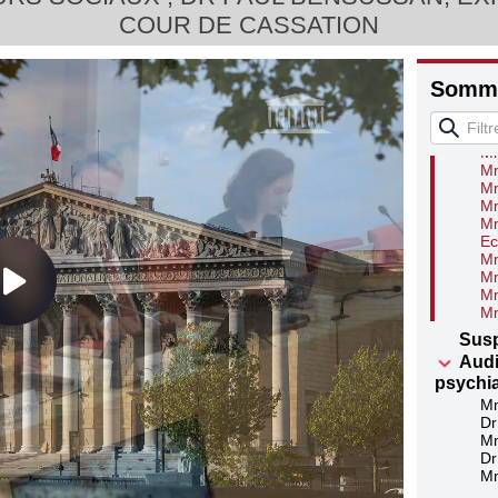
M.
COUR DE CASSATION
Mm
Mm
Mm
Ré
Somma
Mm
Mm
Mm
Mm
Mm
Mm
Mm
Mm
Ec
Mm
Mm
Mm
Mm
Sus
Audi
psychia
Mm
Dr
Mm
Dr
Mm
Dr