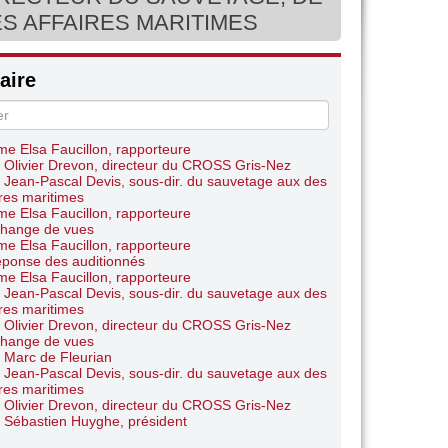
 Olivier Drevon, directeur du CROSS Gris-Nez
ES AFFAIRES MARITIMES
e Elsa Faucillon, rapporteure
 Olivier Drevon, directeur du CROSS Gris-Nez
e Elsa Faucillon, rapporteure
 Olivier Drevon, directeur du CROSS Gris-Nez
ire
e Elsa Faucillon, rapporteure
 Olivier Drevon, directeur du CROSS Gris-Nez
 Jean-Pascal Devis, sous-dir. du sauvetage aux des
ires maritimes
e Elsa Faucillon, rapporteure
 Olivier Drevon, directeur du CROSS Gris-Nez
 Jean-Pascal Devis, sous-dir. du sauvetage aux des
ires maritimes
e Elsa Faucillon, rapporteure
hange de vues
e Elsa Faucillon, rapporteure
ponse des auditionnés
e Elsa Faucillon, rapporteure
 Jean-Pascal Devis, sous-dir. du sauvetage aux des
ires maritimes
 Olivier Drevon, directeur du CROSS Gris-Nez
hange de vues
 Marc de Fleurian
 Jean-Pascal Devis, sous-dir. du sauvetage aux des
ires maritimes
 Olivier Drevon, directeur du CROSS Gris-Nez
 Sébastien Huyghe, président