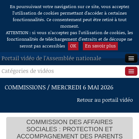
En poursuivant votre navigation sur ce site, vous acceptez
Aller au contenu
l’utilisation de cookies permettant d'accéder à certaines
fonctionnalités. Ce consentement peut être retiré à tout
moment.
ATTENTION : si vous n’acceptez pas l’utilisation de cookies, les
fonctionnalités de téléchargement d’extraits et de découpe ne
OK
En savoir plus
seront pas accessibles
Portail vidéo de l'Assemblée nationale
Catégories de vidéos
ACCUEIL
EN DIRECT
Séance publique
COMMISSIONS / MERCREDI 6 MAI 2026
À LA DEMANDE
Questions au Gouvernement
Retour au portail vidéo
RECHERCHE
Commissions
AIDE À LA DÉCOUPE
COMMISSION DES AFFAIRES
Présidence
DE VIDÉOS
SOCIALES : PROTECTION ET
Évènements
ACCOMPAGNEMENT DES PARENTS