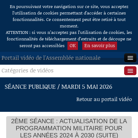
En poursuivant votre navigation sur ce site, vous acceptez
Aller au contenu
l’utilisation de cookies permettant d'accéder à certaines
fonctionnalités. Ce consentement peut être retiré à tout
moment.
ATTENTION : si vous n’acceptez pas l’utilisation de cookies, les
fonctionnalités de téléchargement d’extraits et de découpe ne
OK
En savoir plus
seront pas accessibles
Portail vidéo de l'Assemblée nationale
Catégories de vidéos
ACCUEIL
EN DIRECT
Séance publique
SÉANCE PUBLIQUE / MARDI 5 MAI 2026
À LA DEMANDE
Questions au Gouvernement
Retour au portail vidéo
RECHERCHE
Commissions
AIDE À LA DÉCOUPE
2ÈME SÉANCE : ACTUALISATION DE LA
Présidence
DE VIDÉOS
PROGRAMMATION MILITAIRE POUR
Évènements
LES ANNÉES 2024 À 2030 (SUITE)