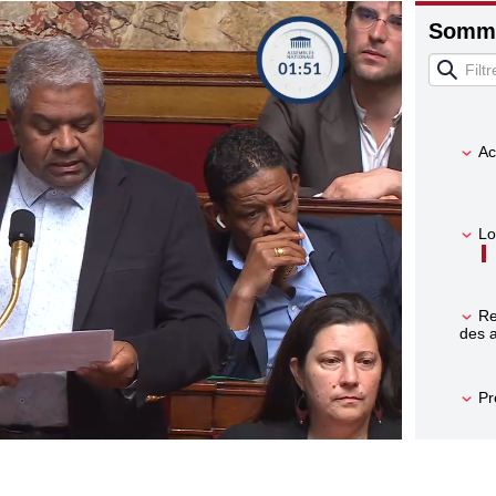
Somma
Re
Ac
Lo
Re
des a
Pr
Le