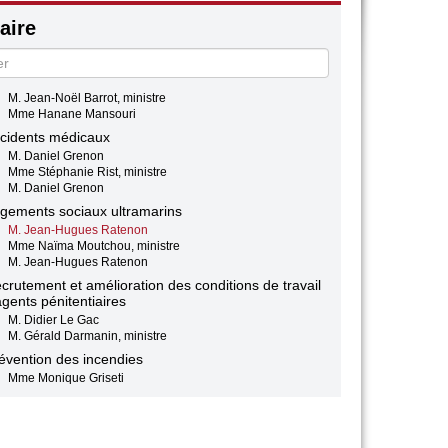
M. Roland Lescure, ministre
ire
M. Guillaume Bigot
M. Roland Lescure, ministre
lations France Algérie
Mme Hanane Mansouri
M. Jean-Noël Barrot, ministre
Mme Hanane Mansouri
cidents médicaux
M. Daniel Grenon
Mme Stéphanie Rist, ministre
M. Daniel Grenon
gements sociaux ultramarins
M. Jean-Hugues Ratenon
Mme Naïma Moutchou, ministre
M. Jean-Hugues Ratenon
crutement et amélioration des conditions de travail
gents pénitentiaires
M. Didier Le Gac
M. Gérald Darmanin, ministre
évention des incendies
Mme Monique Griseti
M. Laurent Nunez, ministre
s carburants
M. Thierry Liger