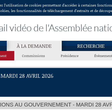
Le
ez l’utilisation de cookies permettant d'accéder à certaines fonctio
ookies, les fonctionnalités de téléchargement d’extraits et de découp
Ca
ail vidéo de l'Assemblée nati
An
À LA DEMANDE
RECHERCHE
At
ment
Commissions
Présidence
Évènemen
Pr
distr
ARDI 28 AVRIL 2026
Co
IONS AU GOUVERNEMENT - MARDI 28 AVRI
Ha