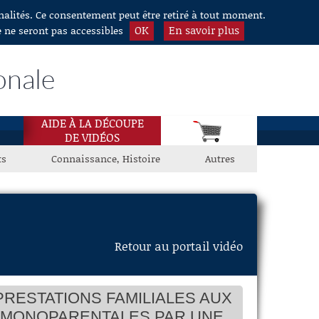
nnalités. Ce consentement peut être retiré à tout moment.
OK
En savoir plus
e ne seront pas accessibles
onale
AIDE À LA DÉCOUPE
DE VIDÉOS
ts
Connaissance, Histoire
Autres
Retour au portail vidéo
en de la proposition de loi pour la
PRESTATIONS FAMILIALES AUX
sation des ressources des familles
S MONOPARENTALES PAR UNE
rentales par une pension alimentaire