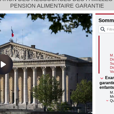
garant
PENSION ALIMENTAIRE GARANTIE
M.
M.
Qu
Somma
M.
Di
Su
Di
Vo
Exam
garanti
enfants
M.
Mm
Qu