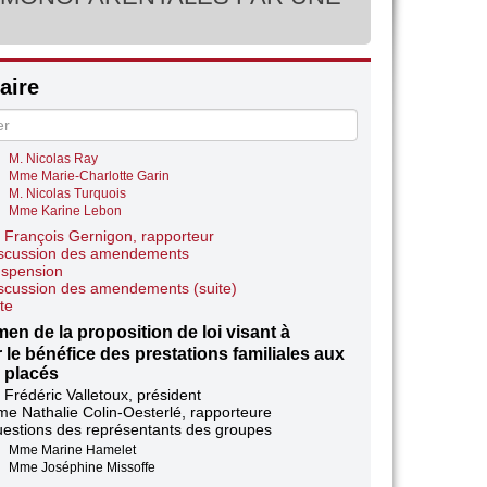
ie
 Frédéric Valletoux, président
 François Gernigon, rapporteur
estions des représentants des groupes
ire
Mme Christine Loir
Mme Joséphine Missoffe
Mme Zahia Hamdane
Mme Céline Thiébault-Martinez
M. Nicolas Ray
Mme Marie-Charlotte Garin
M. Nicolas Turquois
Mme Karine Lebon
 François Gernigon, rapporteur
scussion des amendements
spension
scussion des amendements (suite)
te
en de la proposition de loi visant à
r le bénéfice des prestations familiales aux
 placés
 Frédéric Valletoux, président
e Nathalie Colin-Oesterlé, rapporteure
estions des représentants des groupes
Mme Marine Hamelet
Mme Joséphine Missoffe
Mme Zahia Hamdane