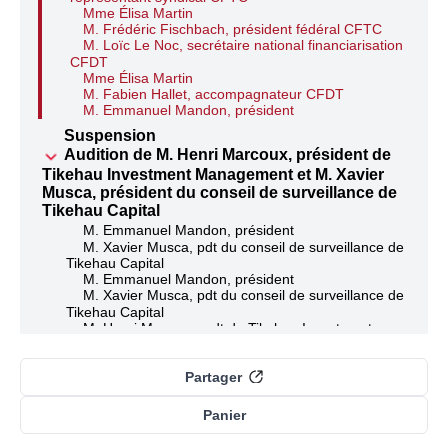
Mme Élisa Martin
M. Frédéric Fischbach, président fédéral CFTC
M. Loïc Le Noc, secrétaire national financiarisation
CFDT
Mme Élisa Martin
M. Fabien Hallet, accompagnateur CFDT
M. Emmanuel Mandon, président
Suspension
Audition de M. Henri Marcoux, président de
Tikehau Investment Management et M. Xavier
Musca, président du conseil de surveillance de
Tikehau Capital
M. Emmanuel Mandon, président
M. Xavier Musca, pdt du conseil de surveillance de
Tikehau Capital
M. Emmanuel Mandon, président
M. Xavier Musca, pdt du conseil de surveillance de
Tikehau Capital
M. Henri Marcoux, pdt de Tikehau Investment
Management
Mme Aurélie Trouvé, rapporteure
M. Xavier Musca, pdt du conseil de surveillance de
Partager
Tikehau Capital
M. Henri Marcoux, pdt de Tikehau Investment
Panier
Management
M. Xavier Musca, pdt du conseil de surveillance de