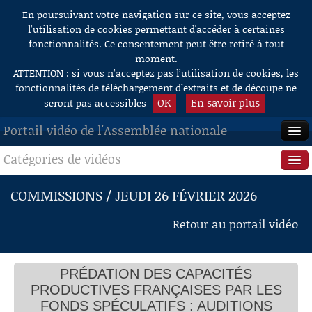
En poursuivant votre navigation sur ce site, vous acceptez
Aller au contenu
l’utilisation de cookies permettant d'accéder à certaines
fonctionnalités. Ce consentement peut être retiré à tout
moment.
ATTENTION : si vous n’acceptez pas l’utilisation de cookies, les
fonctionnalités de téléchargement d’extraits et de découpe ne
OK
En savoir plus
seront pas accessibles
Portail vidéo de l'Assemblée nationale
Catégories de vidéos
ACCUEIL
EN DIRECT
Séance publique
COMMISSIONS / JEUDI 26 FÉVRIER 2026
À LA DEMANDE
Questions au Gouvernement
Retour au portail vidéo
RECHERCHE
Commissions
AIDE À LA DÉCOUPE
PRÉDATION DES CAPACITÉS
Présidence
DE VIDÉOS
PRODUCTIVES FRANÇAISES PAR LES
Évènements
FONDS SPÉCULATIFS : AUDITIONS
Table-ronde avec des représentants de salariés