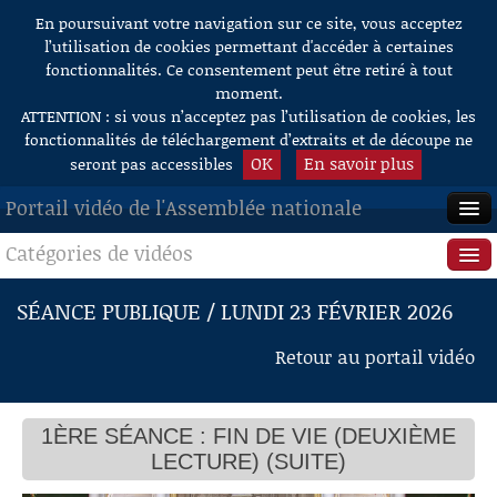
En poursuivant votre navigation sur ce site, vous acceptez
Aller au contenu
l’utilisation de cookies permettant d'accéder à certaines
fonctionnalités. Ce consentement peut être retiré à tout
moment.
ATTENTION : si vous n’acceptez pas l’utilisation de cookies, les
fonctionnalités de téléchargement d’extraits et de découpe ne
OK
En savoir plus
seront pas accessibles
Portail vidéo de l'Assemblée nationale
Catégories de vidéos
ACCUEIL
EN DIRECT
Séance publique
SÉANCE PUBLIQUE / LUNDI 23 FÉVRIER 2026
À LA DEMANDE
Questions au Gouvernement
Retour au portail vidéo
RECHERCHE
Commissions
AIDE À LA DÉCOUPE
1ÈRE SÉANCE : FIN DE VIE (DEUXIÈME
Présidence
DE VIDÉOS
LECTURE) (SUITE)
Évènements