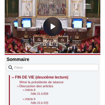
Connaissance, Histoire
Autres
Sommaire
FIN DE VIE (deuxième lecture)
Mme la présidente de séance
Discussion des articles
Article 8
Adts 31 à 609
Article 9
Adts 33 à 435