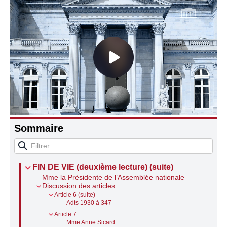
Connaissance, Histoire
Autres
Sommaire
FIN DE VIE (deuxième lecture) (suite)
Mme la Présidente de l’Assemblée nationale
Discussion des articles
Article 6 (suite)
Adts 1930 à 347
Article 7
Mme Anne Sicard