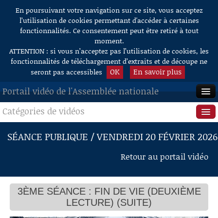
En poursuivant votre navigation sur ce site, vous acceptez
Aller au contenu
l’utilisation de cookies permettant d'accéder à certaines
fonctionnalités. Ce consentement peut être retiré à tout
moment.
ATTENTION : si vous n’acceptez pas l’utilisation de cookies, les
fonctionnalités de téléchargement d’extraits et de découpe ne
OK
En savoir plus
seront pas accessibles
Portail vidéo de l'Assemblée nationale
Catégories de vidéos
ACCUEIL
EN DIRECT
Séance publique
SÉANCE PUBLIQUE / VENDREDI 20 FÉVRIER 2026
À LA DEMANDE
Questions au Gouvernement
Retour au portail vidéo
RECHERCHE
Commissions
AIDE À LA DÉCOUPE
3ÈME SÉANCE : FIN DE VIE (DEUXIÈME
Présidence
DE VIDÉOS
LECTURE) (SUITE)
Évènements