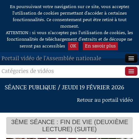
En poursuivant votre navigation sur ce site, vous acceptez
Aller au contenu
l’utilisation de cookies permettant d'accéder à certaines
fonctionnalités. Ce consentement peut être retiré à tout
moment.
ATTENTION : si vous n’acceptez pas l’utilisation de cookies, les
fonctionnalités de téléchargement d’extraits et de découpe ne
OK
En savoir plus
seront pas accessibles
Portail vidéo de l'Assemblée nationale
Catégories de vidéos
ACCUEIL
EN DIRECT
Séance publique
SÉANCE PUBLIQUE / JEUDI 19 FÉVRIER 2026
À LA DEMANDE
Questions au Gouvernement
Retour au portail vidéo
RECHERCHE
Commissions
AIDE À LA DÉCOUPE
3ÈME SÉANCE : FIN DE VIE (DEUXIÈME
Présidence
DE VIDÉOS
LECTURE) (SUITE)
Évènements