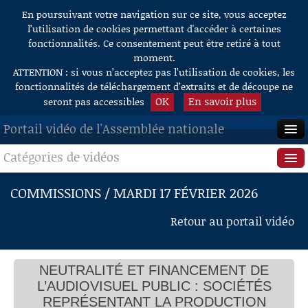
En poursuivant votre navigation sur ce site, vous acceptez
Aller au contenu
l’utilisation de cookies permettant d'accéder à certaines
fonctionnalités. Ce consentement peut être retiré à tout
moment.
ATTENTION : si vous n’acceptez pas l’utilisation de cookies, les
fonctionnalités de téléchargement d’extraits et de découpe ne
OK
En savoir plus
seront pas accessibles
Portail vidéo de l'Assemblée nationale
Catégories de vidéos
ACCUEIL
Audition de sociétés représentant la production
cinématographique
EN DIRECT
Séance publique
COMMISSIONS / MARDI 17 FÉVRIER 2026
M. Jérémie Patrier-Leitus, président
M. Pierre Jolivet, vice-président de l’ARP
À LA DEMANDE
Questions au Gouvernement
Retour au portail vidéo
M. Jérémie Patrier-Leitus, président
Mme Marie Masmonteil, présidente du Bureau Long
RECHERCHE
Commissions
métrage du SPI
M. Marc Missonnier, président de l’UPC
Mme Sidonie Dumas, présidente de l’API
AIDE À LA DÉCOUPE
NEUTRALITÉ ET FINANCEMENT DE
Présidence
M. Charles Alloncle, rapporteur
DE VIDÉOS
L’AUDIOVISUEL PUBLIC : SOCIÉTÉS
M. Marc Missonnier, président de l’UPC
Mme Marie Masmonteil, présidente du Bureau Long
Évènements
REPRÉSENTANT LA PRODUCTION