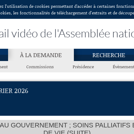
ez l’utilisation de cookies permettant d'accéder à certaines fonctio
ookies, les fonctionnalités de téléchargement d’extraits et de découp
ail vidéo de l'Assemblée nati
À LA DEMANDE
RECHERCHE
ment
Commissions
Présidence
Évènemen
RIER 2026
AU GOUVERNEMENT ; SOINS PALLIATIFS
DE VIE (SUITE)