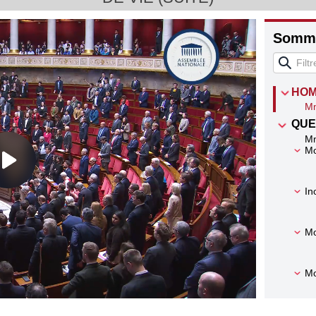
Somma
HO
Mm
QUE
Mm
Mo
In
Mo
Mo
Mo