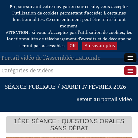
Mme Marie-Pierre Vedrenne, ministre
En poursuivant votre navigation sur ce site, vous acceptez
Aller au contenu
M. Laurent Lhardit
l’utilisation de cookies permettant d'accéder à certaines
Insécurité à Nice
fonctionnalités. Ce consentement peut être retiré à tout
M. Éric Ciotti
Mme Marie-Pierre Vedrenne, ministre
moment.
Suspension
ATTENTION : si vous n’acceptez pas l’utilisation de cookies, les
Enseignement dans le Puy-de-Dôme
fonctionnalités de téléchargement d’extraits et de découpe ne
M. Julien Brugerolles
OK
En savoir plus
seront pas accessibles
M. Édouard Geffray, ministre
Centre de transcription en braille
Portail vidéo de l'Assemblée nationale
M. Hadrien Clouet
M. Édouard Geffray, ministre
M. Hadrien Clouet
Catégories de vidéos
ACCUEIL
Tarifs postaux
Mme Florence Joubert
EN DIRECT
Séance publique
SÉANCE PUBLIQUE / MARDI 17 FÉVRIER 2026
M. Édouard Geffray, ministre
Diffusion des rapports d'activité
À LA DEMANDE
Questions au Gouvernement
Mme Justine Gruet
Retour au portail vidéo
Mme Catherine Chabaud, ministre
Mme Justine Gruet
RECHERCHE
Commissions
Mont Gerbier de Jonc
AIDE À LA DÉCOUPE
M. Hervé Saulignac
1ÈRE SÉANCE : QUESTIONS ORALES
Présidence
Mme Catherine Chabaud, ministre
DE VIDÉOS
SANS DÉBAT
Programme LIFE
Évènements
Mme Delphine Batho