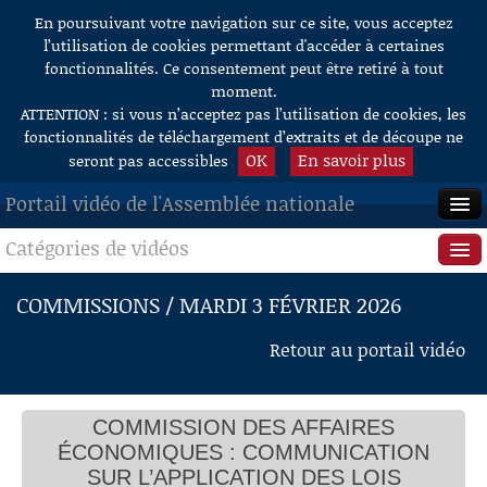
En poursuivant votre navigation sur ce site, vous acceptez
Aller au contenu
l’utilisation de cookies permettant d'accéder à certaines
fonctionnalités. Ce consentement peut être retiré à tout
moment.
ATTENTION : si vous n’acceptez pas l’utilisation de cookies, les
fonctionnalités de téléchargement d’extraits et de découpe ne
OK
En savoir plus
seront pas accessibles
Portail vidéo de l'Assemblée nationale
Catégories de vidéos
ACCUEIL
EN DIRECT
Séance publique
COMMISSIONS / MARDI 3 FÉVRIER 2026
À LA DEMANDE
Questions au Gouvernement
Retour au portail vidéo
RECHERCHE
Commissions
AIDE À LA DÉCOUPE
COMMISSION DES AFFAIRES
Présidence
DE VIDÉOS
ÉCONOMIQUES : COMMUNICATION
Évènements
SUR L’APPLICATION DES LOIS