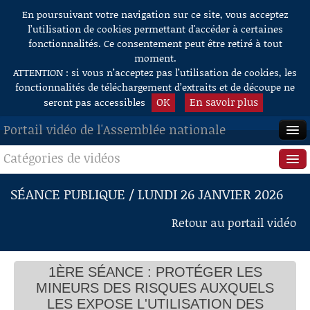
En poursuivant votre navigation sur ce site, vous acceptez
Aller au contenu
l’utilisation de cookies permettant d'accéder à certaines
fonctionnalités. Ce consentement peut être retiré à tout
moment.
ATTENTION : si vous n’acceptez pas l’utilisation de cookies, les
fonctionnalités de téléchargement d’extraits et de découpe ne
OK
En savoir plus
seront pas accessibles
Portail vidéo de l'Assemblée nationale
Catégories de vidéos
ACCUEIL
EN DIRECT
Séance publique
SÉANCE PUBLIQUE / LUNDI 26 JANVIER 2026
À LA DEMANDE
Questions au Gouvernement
Retour au portail vidéo
RECHERCHE
Commissions
AIDE À LA DÉCOUPE
1ÈRE SÉANCE : PROTÉGER LES
Présidence
DE VIDÉOS
PROTÉGER LES MINEURS DES RISQUES
MINEURS DES RISQUES AUXQUELS
AUXQUELS LES EXPOSE L'UTILISATION DES
Évènements
LES EXPOSE L'UTILISATION DES
RÉSEAUX SOCIAUX