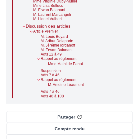
Mme Virginie Duby-Muller
Mme Lisa Belluco
M. Erwan Balanant
M. Laurent Marcangeli
M. Lionel Vuibert
Discussion des articles
Article Premier
M. Louis Boyard
M. Arthur Delaporte
M. Jérémie Iordanoff
M. Erwan Balanant
Adts 12 à 49
Rappel au règlement
Mme Mathilde Panot
Suspension
Adts 7 à 46
Rappel au règlement
M. Antoine Léaument
Adts 7 à 46
Adts 48 à 108
Partager
Compte rendu