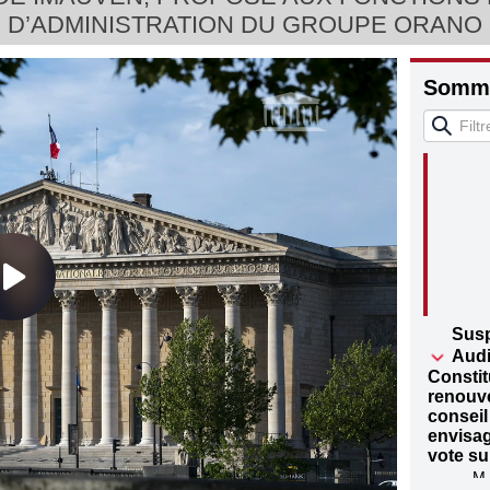
D’ADMINISTRATION DU GROUPE ORANO
Somma
Sus
Audi
Constit
renouve
conseil
envisag
vote su
M.