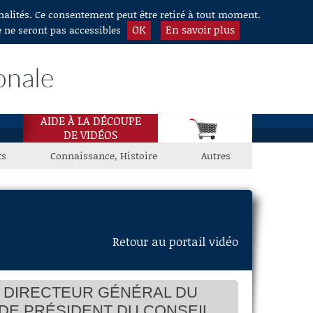
ino
nnalités. Ce consentement peut être retiré à tout moment.
estions des représentants des groupes
OK
En savoir plus
e ne seront pas accessibles
M. Robert Le Bourgeois
M. Philippe Palazzi, directeur général du groupe Casino
Mme Marie Lebec
onale
M. Philippe Palazzi, directeur général du groupe Casino
Mme Mélanie Thomin
M. Philippe Palazzi, directeur général du groupe Casino
M. Julien Dive
M. Philippe Palazzi, directeur général du groupe Casino
AIDE À LA DÉCOUPE
M. Boris Tavernier
DE VIDÉOS
M. Philippe Palazzi, directeur général du groupe Casino
M. Pascal Lecamp
ts
Connaissance, Histoire
Autres
M. Philippe Palazzi, directeur général du groupe Casino
M. Thomas Lam
M. Philippe Palazzi, directeur général du groupe Casino
M. David Taupiac
M. Philippe Palazzi, directeur général du groupe Casino
estions des députés
Mme Olivia Grégoire
Retour au portail vidéo
M. Philippe Palazzi, directeur général du groupe Casino
M. Robert Le Bourgeois
M. Philippe Palazzi, directeur général du groupe Casino
M. René Pilato
M. Philippe Palazzi, directeur général du groupe Casino
I, DIRECTEUR GÉNÉRAL DU
M. Dominique Potier
DE PRÉSIDENT DU CONSEIL
M. Philippe Palazzi, directeur général du groupe Casino