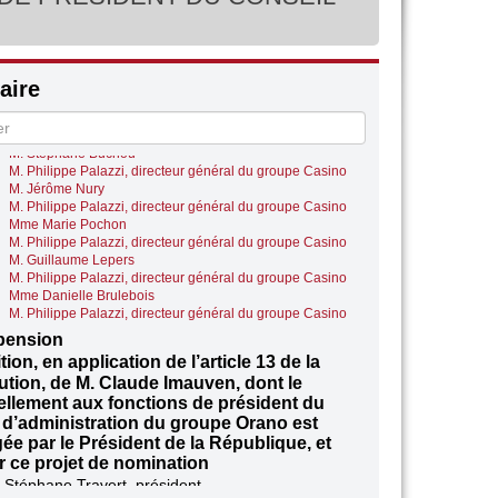
M. Jean-Pierre Vigier
M. Philippe Palazzi, directeur général du groupe Casino
M. Boris Tavernier
M. Philippe Palazzi, directeur général du groupe Casino
M. Pascal Lecamp
ire
M. Philippe Palazzi, directeur général du groupe Casino
M. David Taupiac
M. Philippe Palazzi, directeur général du groupe Casino
M. Stéphane Buchou
M. Philippe Palazzi, directeur général du groupe Casino
M. Jérôme Nury
M. Philippe Palazzi, directeur général du groupe Casino
Mme Marie Pochon
M. Philippe Palazzi, directeur général du groupe Casino
M. Guillaume Lepers
M. Philippe Palazzi, directeur général du groupe Casino
Mme Danielle Brulebois
M. Philippe Palazzi, directeur général du groupe Casino
pension
tion, en application de l’article 13 de la
ution, de M. Claude Imauven, dont le
llement aux fonctions de président du
 d’administration du groupe Orano est
ée par le Président de la République, et
r ce projet de nomination
 Stéphane Travert, président