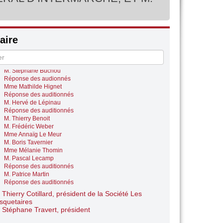
Réponse des auditionnés
M. Thomas Lam
Réponse des auditionnés
M. David Taupiac
Réponse des auditionnés
ire
estions des députés
M. Robert Le Bourgeois
Réponse des auditionnés
M. Stéphane Buchou
Réponse des audionnés
Mme Mathilde Hignet
Réponse des auditionnés
M. Hervé de Lépinau
Réponse des auditionnés
M. Thierry Benoit
M. Frédéric Weber
Mme Annaïg Le Meur
M. Boris Tavernier
Mme Mélanie Thomin
M. Pascal Lecamp
Réponse des auditionnés
M. Patrice Martin
Réponse des auditionnés
 Thierry Cotillard, président de la Société Les
quetaires
 Stéphane Travert, président