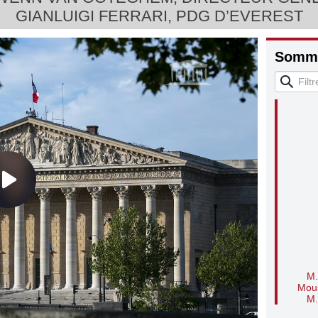
GIANLUIGI FERRARI, PDG D’EVEREST
Somma
Qu
M.
Mous
M.