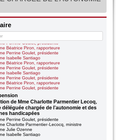
ire
ur sur le déplacement à La Réunion
ué par Mmes Perrine Goulet et Béatrice Piron
de la situation de la protection de l’enfance
e Perrine Goulet, présidente
e Béatrice Piron, rapporteure
e Perrine Goulet, présidente
e Isabelle Santiago
e Béatrice Piron, rapporteure
e Perrine Goulet, présidente
e Isabelle Santiago
e Perrine Goulet, présidente
e Béatrice Piron, rapporteure
e Perrine Goulet, présidente
pension
tion de Mme Charlotte Parmentier Lecoq,
e déléguée chargée de l’autonomie et des
nes handicapées
e Perrine Goulet, présidente
e Charlotte Parmentier-Lecocq, ministre
e Julie Ozenne
e Isabelle Santiago
e Béatrice Piron