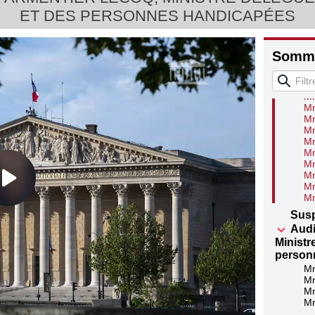
ET DES PERSONNES HANDICAPÉES
Somma
Reto
effect
autour 
Mm
Mm
Mm
Mm
Mm
Mm
Mm
Mm
Mm
Mm
Sus
Audi
Ministr
person
Mm
Mm
Mm
Mm
Mm