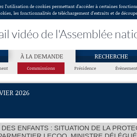
ez l’utilisation de cookies permettant d'accéder à certaines fonctio
ookies, les fonctionnalités de téléchargement d’extraits et de découp
ail vidéo de l'Assemblée nati
À LA DEMANDE
RECHERCHE
ment
Commissions
Présidence
Évènemen
VIER 2026
DES ENFANTS : SITUATION DE LA PROTE
PARMENTIER LECOQ, MINISTRE DÉLÉGU