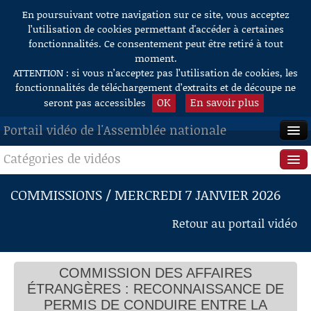
En poursuivant votre navigation sur ce site, vous acceptez
Aller au contenu
l’utilisation de cookies permettant d'accéder à certaines
fonctionnalités. Ce consentement peut être retiré à tout
moment.
ATTENTION : si vous n’acceptez pas l’utilisation de cookies, les
fonctionnalités de téléchargement d’extraits et de découpe ne
OK
En savoir plus
seront pas accessibles
Portail vidéo de l'Assemblée nationale
Catégories de vidéos
ACCUEIL
EN DIRECT
Séance publique
COMMISSIONS / MERCREDI 7 JANVIER 2026
À LA DEMANDE
Questions au Gouvernement
Retour au portail vidéo
RECHERCHE
Commissions
AIDE À LA DÉCOUPE
COMMISSION DES AFFAIRES
Présidence
DE VIDÉOS
ÉTRANGÈRES : RECONNAISSANCE DE
Évènements
PERMIS DE CONDUIRE ENTRE LA