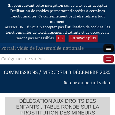
En poursuivant votre navigation sur ce site, vous acceptez
Aller au contenu
l’utilisation de cookies permettant d'accéder à certaines
fonctionnalités. Ce consentement peut être retiré à tout
moment.
ATTENTION : si vous n’acceptez pas l’utilisation de cookies, les
fonctionnalités de téléchargement d’extraits et de découpe ne
OK
En savoir plus
seront pas accessibles
Portail vidéo de l'Assemblée nationale
Catégories de vidéos
ACCUEIL
EN DIRECT
Séance publique
COMMISSIONS / MERCREDI 3 DÉCEMBRE 2025
À LA DEMANDE
Questions au Gouvernement
Retour au portail vidéo
RECHERCHE
Commissions
AIDE À LA DÉCOUPE
DÉLÉGATION AUX DROITS DES
Présidence
DE VIDÉOS
ENFANTS : TABLE RONDE SUR LA
Évènements
PROSTITUTION DES MINEURS