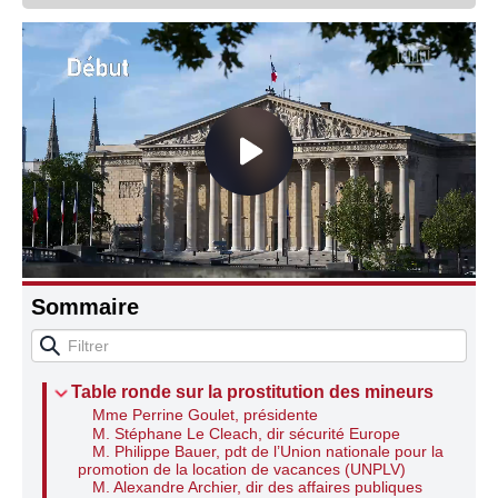
Connaissance, Histoire
Autres
Sommaire
Table ronde sur la prostitution des mineurs
Mme Perrine Goulet, présidente
M. Stéphane Le Cleach, dir sécurité Europe
M. Philippe Bauer, pdt de l’Union nationale pour la
promotion de la location de vacances (UNPLV)
M. Alexandre Archier, dir des affaires publiques