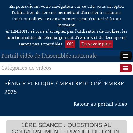
En poursuivant votre navigation sur ce site, vous acceptez
Aller au contenu
l’utilisation de cookies permettant d'accéder à certaines
fonctionnalités. Ce consentement peut être retiré à tout
moment.
ATTENTION : si vous n’acceptez pas l’utilisation de cookies, les
fonctionnalités de téléchargement d’extraits et de découpe ne
OK
En savoir plus
seront pas accessibles
Portail vidéo de l'Assemblée nationale
Catégories de vidéos
ACCUEIL
EN DIRECT
Séance publique
SÉANCE PUBLIQUE / MERCREDI 3 DÉCEMBRE
2025
À LA DEMANDE
Questions au Gouvernement
QUESTIONS AU GOUVERNEMENT
Retour au portail vidéo
RECHERCHE
Commissions
Mme la Présidente de l’Assemblée nationale
Avenir de la Nouvelle-Calédonie
AIDE À LA DÉCOUPE
M. Emmanuel Tjibaou
Présidence
DE VIDÉOS
Mme Naïma Moutchou, ministre
1ÈRE SÉANCE : QUESTIONS AU
Transports ferroviaires
Évènements
GOUVERNEMENT ; PROJET DE LOI DE
M. Bartolomé Lenoir