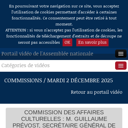
En poursuivant votre navigation sur ce site, vous acceptez
Aller au contenu
l’utilisation de cookies permettant d'accéder à certaines
fonctionnalités. Ce consentement peut être retiré à tout
moment.
ATTENTION : si vous n’acceptez pas l’utilisation de cookies, les
fonctionnalités de téléchargement d’extraits et de découpe ne
OK
En savoir plus
seront pas accessibles
Portail vidéo de l'Assemblée nationale
Catégories de vidéos
ACCUEIL
EN DIRECT
Séance publique
COMMISSIONS / MARDI 2 DÉCEMBRE 2025
À LA DEMANDE
Questions au Gouvernement
Retour au portail vidéo
RECHERCHE
Commissions
AIDE À LA DÉCOUPE
COMMISSION DES AFFAIRES
Présidence
DE VIDÉOS
CULTURELLES : M. GUILLAUME
Évènements
PRÉVOST, SECRÉTAIRE GÉNÉRAL DE