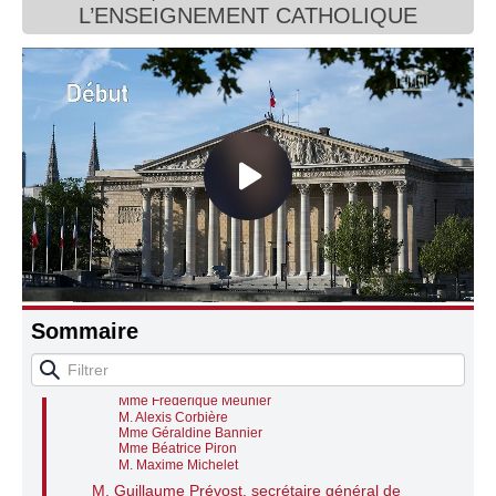
L’ENSEIGNEMENT CATHOLIQUE
Connaissance, Histoire
Autres
Audition de M. Guillaume Prévost, secrétaire
général de l’enseignement catholique
M. Alexandre Portier, président
M. Guillaume Prévost, secrétaire général de
l’enseignement catholique
Questions des représentants des groupes
M. Roger Chudeau
Mme Graziella Melchior
M. Paul Vannier
Sommaire
Mme Florence Herouin-Léautey
Suspension
Questions des représentants des groupes
Mme Frédérique Meunier
M. Alexis Corbière
Mme Géraldine Bannier
Mme Béatrice Piron
M. Maxime Michelet
M. Guillaume Prévost, secrétaire général de