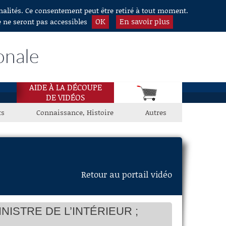
nnalités. Ce consentement peut être retiré à tout moment.
OK
En savoir plus
e ne seront pas accessibles
onale
AIDE À LA DÉCOUPE
DE VIDÉOS
ts
Connaissance, Histoire
Autres
tion de M. Laurent Nuñez, ministre de
eur
 Xavier Breton, président
Retour au portail vidéo
 Laurent Nunez, ministre
 Xavier Breton, président
 Laurent Nunez, ministre
 Xavier Breton, président
 Laurent Nunez, ministre
NISTRE DE L’INTÉRIEUR ;
 Matthieu Bloch, rapporteur
 Laurent Nunez, ministre