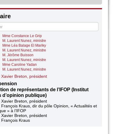
 Matthieu Bloch, rapporteur
 Laurent Nunez, ministre
 Matthieu Bloch, rapporteur
ire
 Laurent Nunez, ministre
estions des représentants des groupes
M. Nicolas Dragon
M. Laurent Nunez, ministre
Mme Constance Le Grip
M. Laurent Nunez, ministre
Mme Léa Balage El Mariky
M. Laurent Nunez, ministre
M. Jérôme Buisson
M. Laurent Nunez, ministre
Mme Caroline Yadan
M. Laurent Nunez, ministre
 Xavier Breton, président
pension
tion de représentants de l’IFOP (Institut
s d’opinion publique)
 Xavier Breton, président
 François Kraus, dir du pôle Opinion, « Actualités et
ique » à l’IFOP
 Xavier Breton, président
 François Kraus
e Mathilde Tchounikine, chargée d’études à l’IFOP
 Xavier Breton, président