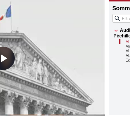
Somma
Audi
Péchill
M.
Mm
M.
M.
Ec