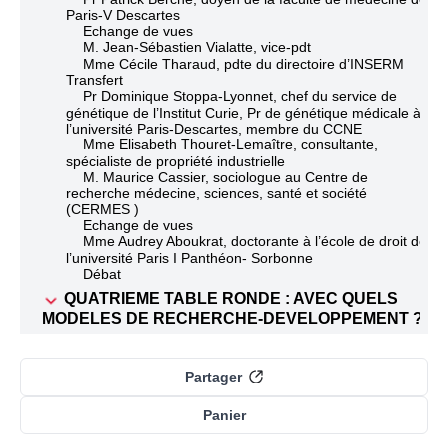
Paris-V Descartes
Echange de vues
M. Jean-Sébastien Vialatte, vice-pdt
Mme Cécile Tharaud, pdte du directoire d’INSERM
Transfert
Pr Dominique Stoppa-Lyonnet, chef du service de
génétique de l’Institut Curie, Pr de génétique médicale à
l’université Paris-Descartes, membre du CCNE
Mme Elisabeth Thouret-Lemaître, consultante,
spécialiste de propriété industrielle
M. Maurice Cassier, sociologue au Centre de
recherche médecine, sciences, santé et société
(CERMES )
Echange de vues
Mme Audrey Aboukrat, doctorante à l’école de droit de
l’université Paris I Panthéon- Sorbonne
Débat
QUATRIEME TABLE RONDE : AVEC QUELS
MODELES DE RECHERCHE-DEVELOPPEMENT ?
M. Jean-Sébastien Vialatte, vice-pdt
Pr Gilles Bouvenot, pdt de la commission de la
transparence, membre du collège de la Haute Autorité de
Partager
Santé
Pr François Ballet, pdt du comité R&D de Medicen
Panier
Paris région
Pr Gilles Bouvenot