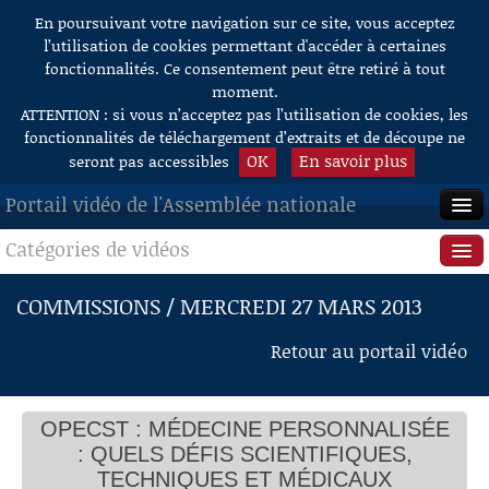
En poursuivant votre navigation sur ce site, vous acceptez
Aller au contenu
l’utilisation de cookies permettant d'accéder à certaines
fonctionnalités. Ce consentement peut être retiré à tout
moment.
ATTENTION : si vous n’acceptez pas l’utilisation de cookies, les
fonctionnalités de téléchargement d’extraits et de découpe ne
OK
En savoir plus
seront pas accessibles
Portail vidéo de l'Assemblée nationale
Catégories de vidéos
ACCUEIL
EN DIRECT
Séance publique
COMMISSIONS / MERCREDI 27 MARS 2013
À LA DEMANDE
Questions au Gouvernement
Retour au portail vidéo
RECHERCHE
Commissions
AIDE À LA DÉCOUPE
OPECST : MÉDECINE PERSONNALISÉE
Présidence
DE VIDÉOS
: QUELS DÉFIS SCIENTIFIQUES,
Évènements
TECHNIQUES ET MÉDICAUX