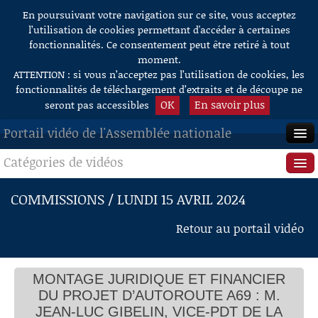
En poursuivant votre navigation sur ce site, vous acceptez
Aller au contenu
l’utilisation de cookies permettant d'accéder à certaines
fonctionnalités. Ce consentement peut être retiré à tout
moment.
ATTENTION : si vous n’acceptez pas l’utilisation de cookies, les
fonctionnalités de téléchargement d’extraits et de découpe ne
OK
En savoir plus
seront pas accessibles
Portail vidéo de l'Assemblée nationale
Catégories de vidéos
ACCUEIL
EN DIRECT
Séance publique
COMMISSIONS / LUNDI 15 AVRIL 2024
À LA DEMANDE
Questions au Gouvernement
Retour au portail vidéo
RECHERCHE
Commissions
AIDE À LA DÉCOUPE
MONTAGE JURIDIQUE ET FINANCIER
Présidence
DE VIDÉOS
DU PROJET D’AUTOROUTE A69 : M.
Évènements
JEAN-LUC GIBELIN, VICE-PDT DE LA