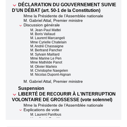
DÉCLARATION DU GOUVERNEMENT SUIVIE
D’UN DÉBAT (art. 50-1 de la Constitution)
Mme la Présidente de l’Assemblée nationale
M. Gabriel Attal, Premier ministre
Discussion générale
M. Jean-Paul Mattei
M. Boris Vallaud
M. Laurent Marcangeli
Mme Cyrielle Chatelain
M. André Chassaigne
M. Bertrand Pancher
M. Sylvain Maillard
Mme Marine Le Pen
Mme Mathilde Panot
M. Olivier Marleix
M. Christophe Naegelen
M. Nicolas Dupont-Aignan
M. Gabriel Attal, Premier ministre
Suspension
LIBERTÉ DE RECOURIR À L'INTERRUPTION
VOLONTAIRE DE GROSSESSE (vote solennel)
Mme la Présidente de l’Assemblée nationale
Explications de vote
M. Laurent Panifous
Mme Sarah Tanzilli
Mme Pascale Bordes
Mme Mathilde Panot