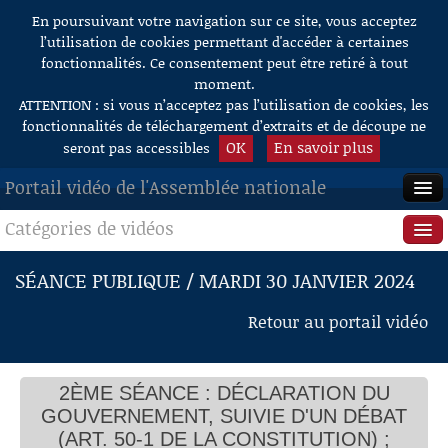
En poursuivant votre navigation sur ce site, vous acceptez
Aller au contenu
l’utilisation de cookies permettant d'accéder à certaines
fonctionnalités. Ce consentement peut être retiré à tout
moment.
ATTENTION : si vous n’acceptez pas l’utilisation de cookies, les
fonctionnalités de téléchargement d’extraits et de découpe ne
OK
En savoir plus
seront pas accessibles
Portail vidéo de l'Assemblée nationale
Catégories de vidéos
ACCUEIL
EN DIRECT
Séance publique
SÉANCE PUBLIQUE / MARDI 30 JANVIER 2024
À LA DEMANDE
Questions au Gouvernement
Retour au portail vidéo
RECHERCHE
Commissions
AIDE À LA DÉCOUPE
2ÈME SÉANCE : DÉCLARATION DU
Présidence
DE VIDÉOS
GOUVERNEMENT, SUIVIE D'UN DÉBAT
Évènements
(ART. 50-1 DE LA CONSTITUTION) ;