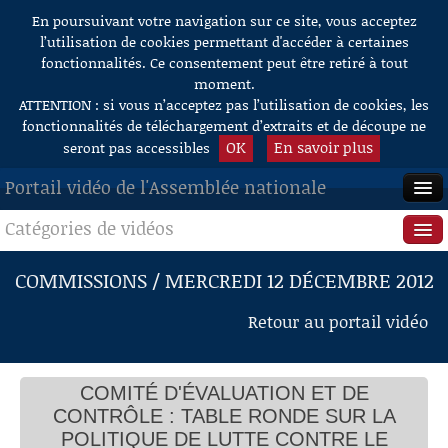
En poursuivant votre navigation sur ce site, vous acceptez
Aller au contenu
l’utilisation de cookies permettant d'accéder à certaines
fonctionnalités. Ce consentement peut être retiré à tout
moment.
ATTENTION : si vous n’acceptez pas l’utilisation de cookies, les
fonctionnalités de téléchargement d’extraits et de découpe ne
OK
En savoir plus
seront pas accessibles
Portail vidéo de l'Assemblée nationale
Catégories de vidéos
ACCUEIL
EN DIRECT
Séance publique
COMMISSIONS / MERCREDI 12 DÉCEMBRE 2012
À LA DEMANDE
Questions au Gouvernement
Retour au portail vidéo
RECHERCHE
Commissions
AIDE À LA DÉCOUPE
COMITÉ D'ÉVALUATION ET DE
Présidence
DE VIDÉOS
CONTRÔLE : TABLE RONDE SUR LA
Évènements
POLITIQUE DE LUTTE CONTRE LE