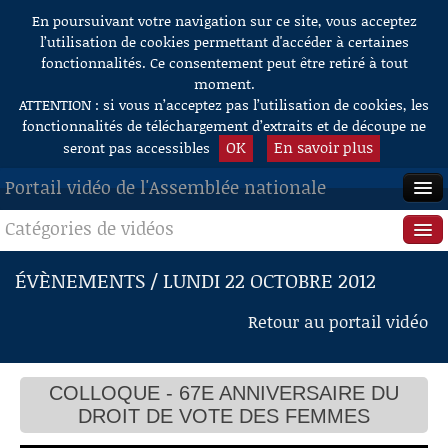
En poursuivant votre navigation sur ce site, vous acceptez
Aller au contenu
l’utilisation de cookies permettant d'accéder à certaines
fonctionnalités. Ce consentement peut être retiré à tout
moment.
ATTENTION : si vous n’acceptez pas l’utilisation de cookies, les
fonctionnalités de téléchargement d’extraits et de découpe ne
OK
En savoir plus
seront pas accessibles
Portail vidéo de l'Assemblée nationale
Catégories de vidéos
ACCUEIL
EN DIRECT
Séance publique
ÉVÈNEMENTS / LUNDI 22 OCTOBRE 2012
À LA DEMANDE
Questions au Gouvernement
Retour au portail vidéo
RECHERCHE
Commissions
AIDE À LA DÉCOUPE
COLLOQUE - 67E ANNIVERSAIRE DU
Présidence
DE VIDÉOS
DROIT DE VOTE DES FEMMES
Évènements