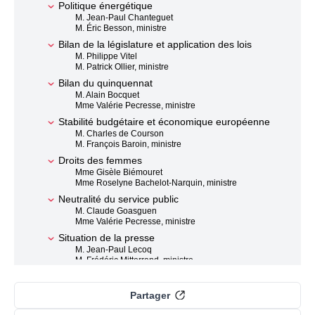
Politique énergétique
M. Jean-Paul Chanteguet
M. Éric Besson, ministre
Bilan de la législature et application des lois
M. Philippe Vitel
M. Patrick Ollier, ministre
Bilan du quinquennat
M. Alain Bocquet
Mme Valérie Pecresse, ministre
Stabilité budgétaire et économique européenne
M. Charles de Courson
M. François Baroin, ministre
Droits des femmes
Mme Gisèle Biémouret
Mme Roselyne Bachelot-Narquin, ministre
Neutralité du service public
M. Claude Goasguen
Mme Valérie Pecresse, ministre
Situation de la presse
M. Jean-Paul Lecoq
M. Frédéric Mitterrand, ministre
Droits des femmes
Mme Martine Martinel
Partager
Mme Roselyne Bachelot-Narquin, ministre