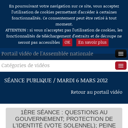
En poursuivant votre navigation sur ce site, vous acceptez
Aller au contenu
l’utilisation de cookies permettant d'accéder à certaines
fonctionnalités. Ce consentement peut être retiré à tout
moment.
ATTENTION : si vous n’acceptez pas l’utilisation de cookies, les
fonctionnalités de téléchargement d’extraits et de découpe ne
OK
En savoir plus
seront pas accessibles
Portail vidéo de l'Assemblée nationale
Catégories de vidéos
ACCUEIL
EN DIRECT
Séance publique
SÉANCE PUBLIQUE / MARDI 6 MARS 2012
À LA DEMANDE
Questions au Gouvernement
Retour au portail vidéo
RECHERCHE
Commissions
AIDE À LA DÉCOUPE
1ÈRE SÉANCE : QUESTIONS AU
Présidence
DE VIDÉOS
GOUVERNEMENT; PROTECTION DE
Évènements
L'IDENTITÉ (VOTE SOLENNEL); PEINE