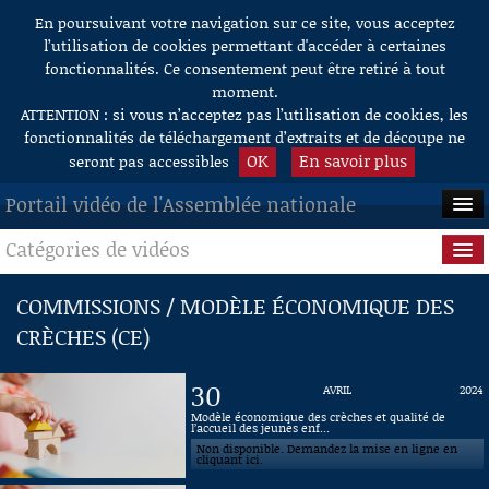
En poursuivant votre navigation sur ce site, vous acceptez
Aller au contenu
l’utilisation de cookies permettant d'accéder à certaines
fonctionnalités. Ce consentement peut être retiré à tout
moment.
ATTENTION : si vous n’acceptez pas l’utilisation de cookies, les
fonctionnalités de téléchargement d’extraits et de découpe ne
OK
En savoir plus
seront pas accessibles
Portail vidéo de l'Assemblée nationale
Catégories de vidéos
ACCUEIL
EN DIRECT
Séance publique
COMMISSIONS / MODÈLE ÉCONOMIQUE DES
CRÈCHES (CE)
À LA DEMANDE
Questions au Gouvernement
RECHERCHE
Commissions
30
AVRIL
2024
Modèle économique des crèches et qualité de
AIDE À LA DÉCOUPE
l’accueil des jeunes enf...
Présidence
DE VIDÉOS
Non disponible. Demandez la mise en ligne en
cliquant ici.
Évènements