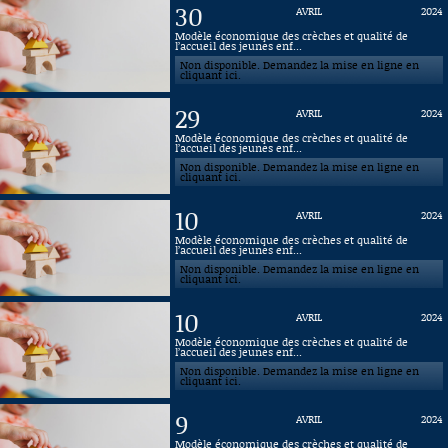
30
AVRIL
2024
Connaissance, Histoire
Modèle économique des crèches et qualité de
l’accueil des jeunes enf...
Non disponible. Demandez la mise en ligne en
Autres
cliquant ici.
29
AVRIL
2024
Modèle économique des crèches et qualité de
l’accueil des jeunes enf...
Non disponible. Demandez la mise en ligne en
cliquant ici.
10
AVRIL
2024
Modèle économique des crèches et qualité de
l’accueil des jeunes enf...
Non disponible. Demandez la mise en ligne en
cliquant ici.
10
AVRIL
2024
Modèle économique des crèches et qualité de
l’accueil des jeunes enf...
Non disponible. Demandez la mise en ligne en
cliquant ici.
9
AVRIL
2024
Modèle économique des crèches et qualité de