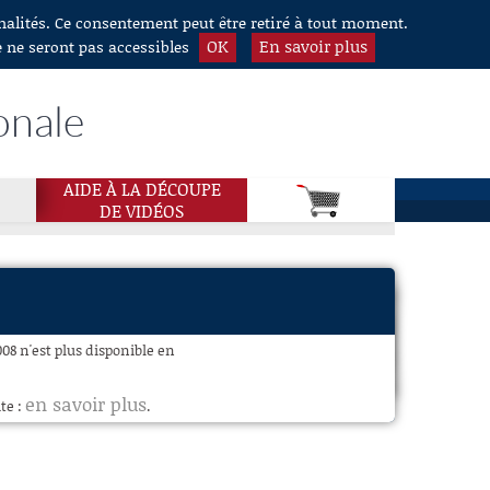
nnalités. Ce consentement peut être retiré à tout moment.
OK
En savoir plus
e ne seront pas accessibles
onale
AIDE À LA DÉCOUPE
DE VIDÉOS
08 n'est plus disponible en
en savoir plus
te :
.