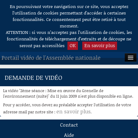
En poursuivant votre navigation sur ce site, vous acceptez
Aller au contenu
l’utilisation de cookies permettant d'accéder à certaines
fonctionnalités. Ce consentement peut être retiré à tout
moment.
ATTENTION : si vous n’acceptez pas l’utilisation de cookies, les
fonctionnalités de téléchargement d’extraits et de découpe ne
OK
En savoir plus
seront pas accessibles
Portail vidéo de l'Assemblée nationale
ACCUEIL
DEMANDE DE VIDÉO
EN DIRECT
La vidéo "2ème séance : Mise en œuvre du Grenelle de
À LA DEMANDE
l'environnement (suite)" du 11 juin 2009 n'est plus disponible en ligne.
Pour y accéder, vous devez au préalable accepter l'utilisation de votre
RECHERCHE
en savoir plus
adresse mail par notre site :
.
AIDE À LA DÉCOUPE
Contact
DE VIDÉOS
Aide