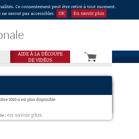
nnalités. Ce consentement peut être retiré à tout moment.
OK
En savoir plus
e ne seront pas accessibles
onale
AIDE À LA DÉCOUPE
DE VIDÉOS
bre 2010 n'est plus disponible
en savoir plus
te :
.