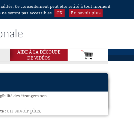
nnalités. Ce consentement peut être retiré à tout moment.
OK
En savoir plus
e ne seront pas accessibles
onale
AIDE À LA DÉCOUPE
DE VIDÉOS
ligibilité des étrangers non
en savoir plus
te :
.